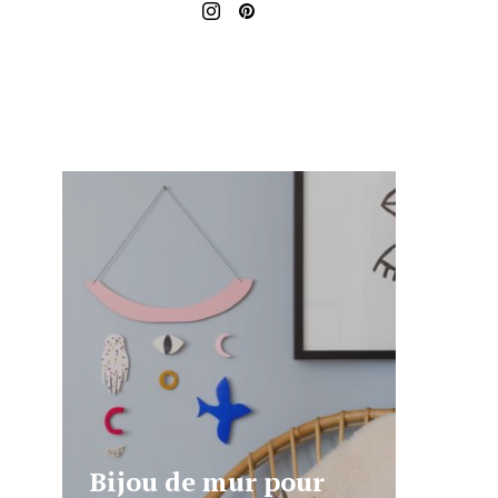
Bijou de mur pour
DIY –