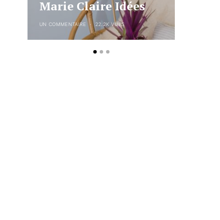
Marie Claire Idées
ADC x
UN COMMENTAIRE
22.2K VUES
UN COMMENT