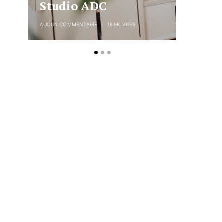
Studio ADC
DIY P
AUCUN COMMENTAIRE
18.9K VUES
2 COMMENTA