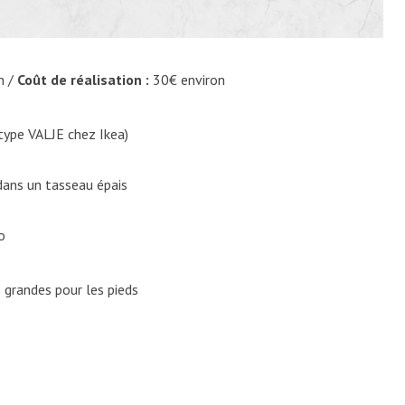
n /
Coût de réalisation :
30€ environ
(type VALJE chez Ikea)
dans un tasseau épais
o
8 grandes pour les pieds