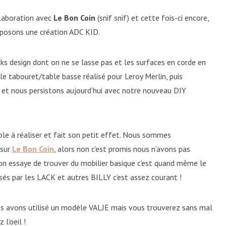
ollaboration avec
Le Bon Coin
(snif snif) et cette fois-ci encore,
posons une création ADC KID.
s design dont on ne se lasse pas et les surfaces en corde en
 le tabouret/table basse réalisé pour Leroy Merlin, puis
 et nous persistons aujourd’hui avec notre nouveau DIY
ple à réaliser et fait son petit effet. Nous sommes
 sur
Le Bon Coin
, alors non c’est promis nous n’avons pas
on essaye de trouver du mobilier basique c’est quand même le
ssés par les LACK et autres BILLY c’est assez courant !
us avons utilisé un modèle VALJE mais vous trouverez sans mal
 l’oeil !