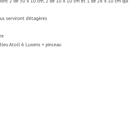
dont 2 de 30 x 10 cm, 2 de 10 x 10 cm et 1 de 28 x 10 cm qui
us serviront d’étagères
re
Bleu Atoll 6 Luxens + pinceau