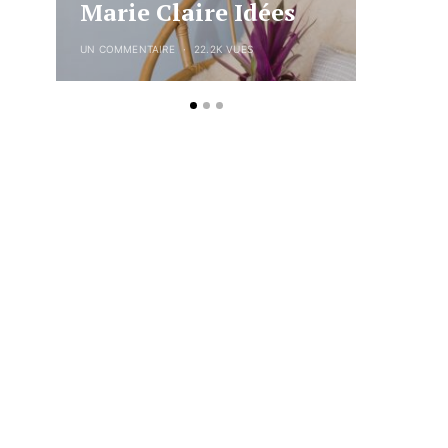
Marie Claire Idées
liége 
UN COMMENTAIRE
22.2K VUES
5 COMMENTA