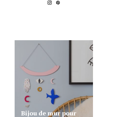
Bijou de mur pour
DIY P