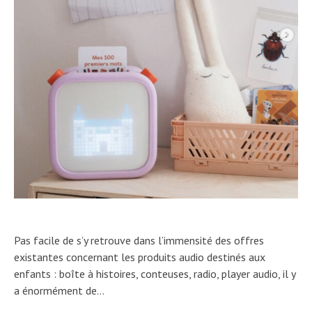
Mendoza
Bon Coin
ARS 16, 2020
DÉCEMBRE 16, 2016
Pas facile de s’y retrouve dans l’immensité des offres
existantes concernant les produits audio destinés aux
enfants : boîte à histoires, conteuses, radio, player audio, il y
a énormément de…