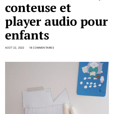
conteuse et
player audio pour
enfants
AOÛT 22, 2022
18 COMMENTAIRES
FREE PRINTABLE
les coloriages
DIY – Fauteuil
d’Aloÿse
corde ADC x Le